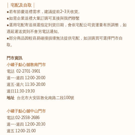
│ 宅配及自取 │
2~3
●若有節慶送禮需求，建議提前
天收貨。
●如需企業送禮大量訂購可直接與我們聯繫
●選用宅配寄送填選指定到貨日期，會依宅配公司貨運量有所調整，如
遇延遲送貨則不會另電話通知。
●部分商品因較容易碰撞損壞無法提供宅配，如須購買可選擇門市自
取。
門市資訊
小罐子點心舖敦南門市
02-2701-3901
電話
-
12:00-20:00
週一
週四
-
11:30-20:00
週五
週六
11:30-19:30
週日
100
地址
台北市大安區敦化南路二段
號
小罐子點心舖中山門市
:02-2558-2686
電話
-
12:00-20:30
週一
週四
12:00-21:00
週五