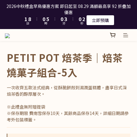
3
2
7
2
5
2
3
2026中秋禮盒早鳥優惠方案 即日起至 08.29 滿額最高享 92 折疊加
 重要公告‼️ 小罐子中山門市 7/6起停止供應現賣(生日蛋糕、捲蛋
2
9
1
6
1
4
1
2
優惠
糕、巴斯克乳酪蛋糕、昭和布丁)，官網冷藏商品中山門市有開放
1
8
:
0
5
:
0
3
:
0
1
立即預購
預訂取貨
日
時
分
秒
0
7
4
2
0
6
3
1
 重要公告‼️ 小罐子中山門市 7/6起停止供應現賣(生日蛋糕、捲蛋
5
2
0
糕、巴斯克乳酪蛋糕、昭和布丁)，官網冷藏商品中山門市有開放
4
1
預訂取貨
3
0
PETIT POT 焙茶季｜焙茶
2
1
燒菓子組合-5入
0
一次收齊五款法式經典，從酥脆餅殼到濕潤蛋糕體，盡享日式深
焙茶香的醇厚層次。
※此禮盒無附贈提袋
※保存期限 費南雪保存10天，其餘商品保存14天，詳細日期請參
考外包裝標籤。