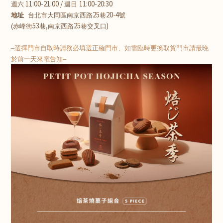
11:00-21:00 /
11:00-20:30
週六
週日
25
20-4
地址
台北市大同區南京西路
巷
號
53
,
25
)
(
赤峰街
巷
南京西路
巷交叉口
–選擇門市自取時請務必填選正確門市、如需臨時更換取貨門市請最晚
於前一天來電告知–