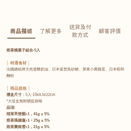
送貨及付
商品描述
了解更多
顧客評價
款方式
焙茶燒菓子組合-5入
│ 特選食材 │
法國總統牌天然發酵奶油、日本釜焚島砂糖、屏東小農雞蛋、日本昭和
麵粉
│ 商品規格 │
-10x8.5x22cm
禮盒尺寸
：5入
*大堤盒無附贈提袋呦
:
品項
焙茶天使圈
x
1，
41g ± 5%
1，
焙茶瑪德蓮
x
25g ± 5%
焙茶費南雪
x
1，
21g ± 5%