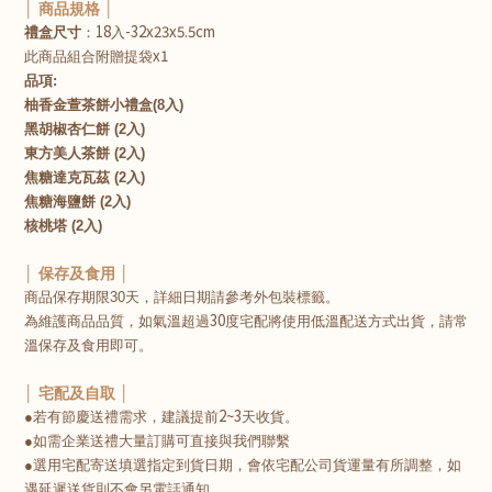
│ 商品規格 │
18
-32x23x5.5cm
禮盒尺寸
：
入
x1
此商品組合附贈提袋
品項
:
柚香金萱茶餅小禮盒(8入)
黑胡椒杏仁餅 (2入)
東方美人茶餅 (2入)
焦糖達克瓦茲 (2入)
焦糖海鹽餅 (2入)
核桃塔 (2入)
│ 保存及食用 │
商品保存期限30
天，詳細日期請參考外包裝標籤。
30
為維護商品品質，如氣溫超過
度宅配將使用低溫配送方式出貨，請常
溫保存及食用即可。
│ 宅配及自取 │
2~3
●若有節慶送禮需求，建議提前
天收貨。
●如需企業送禮大量訂購可直接與我們聯繫
●選用宅配寄送填選指定到貨日期，會依宅配公司貨運量有所調整，如
遇延遲送貨則不會另電話通知。