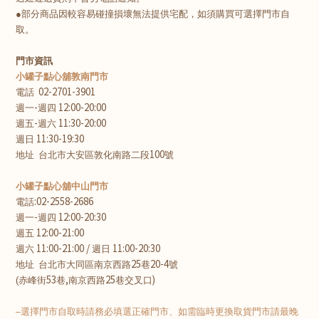
●部分商品因較容易碰撞損壞無法提供宅配，如須購買可選擇門市自
取。
門市資訊
小罐子點心舖敦南門市
02-2701-3901
電話
-
12:00-20:00
週一
週四
-
11:30-20:00
週五
週六
11:30-19:30
週日
100
地址
台北市大安區敦化南路二段
號
小罐子點心舖中山門市
:02-2558-2686
電話
-
12:00-20:30
週一
週四
12:00-21:00
週五
11:00-21:00 /
11:00-20:30
週六
週日
25
20-4
地址
台北市大同區南京西路
巷
號
53
,
25
)
(
赤峰街
巷
南京西路
巷交叉口
–選擇門市自取時請務必填選正確門市、如需臨時更換取貨門市請最晚