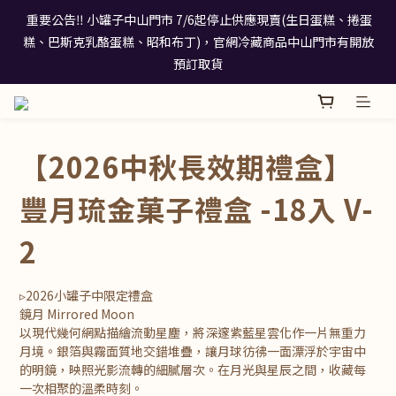
9
8
7
7
9
 重要公告‼️ 小罐子中山門市 7/6起停止供應現賣(生日蛋糕、捲蛋
 重要公告‼️ 小罐子中山門市 7/6起停止供應現賣(生日蛋糕、捲蛋
8
7
6
6
8
7
6
5
5
9
7
糕、巴斯克乳酪蛋糕、昭和布丁)，官網冷藏商品中山門市有開放
糕、巴斯克乳酪蛋糕、昭和布丁)，官網冷藏商品中山門市有開放
6
5
4
9
4
8
6
預訂取貨
預訂取貨
5
4
3
8
3
7
5
4
3
2
7
2
6
4
2026中秋禮盒早鳥優惠方案 即日起至 08.29 滿額最高享 92 折疊加
3
2
1
6
1
9
5
3
優惠
2
1
:
0
5
:
0
8
:
4
2
立即預購
日
時
分
秒
【2026中秋長效期禮盒】
1
0
4
7
3
1
0
3
6
2
0
 重要公告‼️ 小罐子中山門市 7/6起停止供應現賣(生日蛋糕、捲蛋
2
5
1
豐月琉金菓子禮盒 -18入 V-
糕、巴斯克乳酪蛋糕、昭和布丁)，官網冷藏商品中山門市有開放
1
4
0
預訂取貨
0
3
2
2
1
0
▹2026小罐子中限定禮盒
鏡月 Mirrored Moon
以現代幾何網點描繪流動星塵，將深邃紫藍星雲化作一片無重力
月境。銀箔與霧面質地交錯堆疊，讓月球彷彿一面漂浮於宇宙中
的明鏡，映照光影流轉的細膩層次。在月光與星辰之間，收藏每
一次相聚的溫柔時刻。